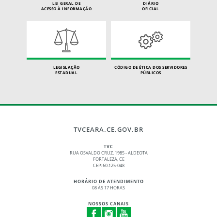
LEI GERAL DE
DIÁRIO
ACESSO À INFORMAÇÃO
OFICIAL
LEGISLAÇÃO
CÓDIGO DE ÉTICA DOS SERVIDORES
ESTADUAL
PÚBLICOS
TVCEARA.CE.GOV.BR
TVC
RUA OSVALDO CRUZ, 1985 - ALDEOTA
FORTALEZA, CE
CEP: 60.125-048
HORÁRIO DE ATENDIMENTO
08 ÀS 17 HORAS
NOSSOS CANAIS